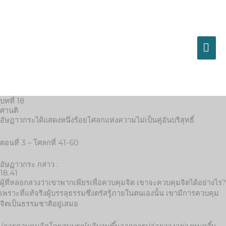
Skip
MA
to
content
ME
บทที่ 18
ศานติ
อัษฏาวกระได้แสดงหนึ่งร้อยโศลกแห่งความไม่เป็นคู่อันบริสุทธิ์
ตอนที่ 3 – โศลกที่ 41-60
อัษฏาวกระ กล่าว :
18.41
ผู้ที่หลอกลวงว่าเขาพากเพียรเพื่อควบคุมจิต เขาจะควบคุมจิตได้อย่างไร?
เพราะที่แท้จริงผู้บรรลุธรรมซึ่งตรัสรู้ภายในตนเองนั้น เขามีการควบคุม
จิตเป็นธรรมชาติอยู่เสมอ