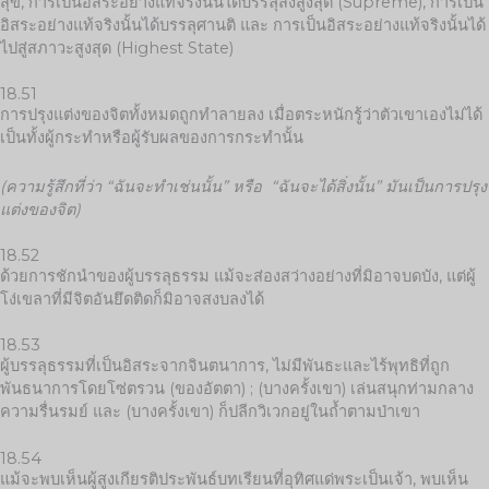
สุข, การเป็นอิสระอย่างแท้จริงนั้นได้บรรลุสิ่งสูงสุด (Supreme), การเป็น
อิสระอย่างแท้จริงนั้นได้บรรลุศานติ และ การเป็นอิสระอย่างแท้จริงนั้นได้
ไปสู่สภาวะสูงสุด (Highest State)
18.51
การปรุงแต่งของจิตทั้งหมดถูกทำลายลง เมื่อตระหนักรู้ว่าตัวเขาเองไม่ได้
เป็นทั้งผู้กระทำหรือผู้รับผลของการกระทำนั้น
(ความรู้สึกที่ว่า “ฉันจะทำเช่นนั้น” หรือ “ฉันจะได้สิ่งนั้น” มันเป็นการปรุง
แต่งของจิต)
18.52
ด้วยการชักนำของผู้บรรลุธรรม แม้จะส่องสว่างอย่างที่มิอาจบดบัง, แต่ผู้
โง่เขลาที่มีจิตอันยึดติดก็มิอาจสงบลงได้
18.53
ผู้บรรลุธรรมที่เป็นอิสระจากจินตนาการ, ไม่มีพันธะและไร้พุทธิที่ถูก
พันธนาการโดยโซ่ตรวน (ของอัตตา) ; (บางครั้งเขา) เล่นสนุกท่ามกลาง
ความรื่นรมย์ และ (บางครั้งเขา) ก็ปลีกวิเวกอยู่ในถ้ำตามป่าเขา
18.54
แม้จะพบเห็นผู้สูงเกียรติประพันธ์บทเรียนที่อุทิศแด่พระเป็นเจ้า, พบเห็น