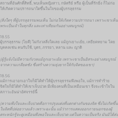
สถานที่อันศักดิ์สิทธิ์, พบเห็นหญิงสาว, กษัตริย์ หรือ ผู้เป็นที่รักยิ่ง ก็ไม่ก่อ
ให้เกิดความปรารถนาใดขึ้นในใจของผู้บรรลุธรรม
(สิ่งใดๆ ที่ผู้บรรลุธรรมพบเห็น ไม่ก่อให้เกิดความปรารถนา เพราะเขาเห็น
พระเป็นเจ้าในทุกสิ่ง และเท่าเทียมกันอย่างสมบูรณ์)
18.55
ผู้บรรลุธรรม (โยคี) ไม่กังวลสิ่งใดเลย แม้ถูกเยาะเย้ย, เหยียดหยาม โดย
บุคคลเช่น คนรับใช้, บุตร, ภรรยา, หลาน และ ญาติ
(ผู้รู้แจ้งไม่มีความกังวลแม้ถูกเยาะเย้ย เพราะเขาเป็นอิสระอย่างสมบูรณ์
จากความเกลียดชัง ซึ่งสร้างความยุ่งยากให้กับจิตของเขา)
18.56
แม้การเอาอกเอาใจก็มิได้ทำให้ผู้บรรลุธรรมพึงพอใจ, แม้การทำร้าย
จิตใจก็มิได้ทำให้เขาเจ็บปวด มีเพียงคนที่เป็นเหมือนเขา จึงจะเข้าใจใน
สภาวะอันน่าอัศจรรย์นี้
(ความพึงใจและเจ็บปวดคือการปรุงแต่งที่แตกต่างกันของจิต ซึ่งไม่เกิดขึ้น
ในจิตที่ปล่อยวางแล้ว เพราะฉะนั้น แม้ว่าการแสดงออกภายนอกของผู้
ตระหนักรู้จะดูเหมือนพึงพอใจและเจ็บปวด แต่ในความเป็นจริง มันมิได้ส่ง