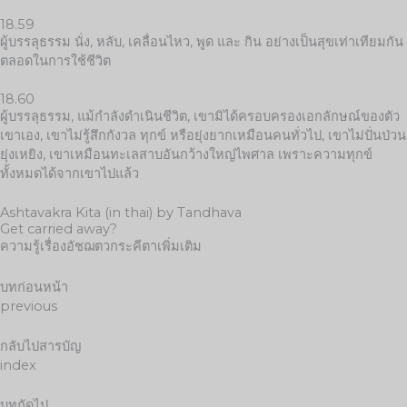
18.59
ผู้บรรลุธรรม นั่ง, หลับ, เคลื่อนไหว, พูด และ กิน อย่างเป็นสุขเท่าเทียมกัน
ตลอดในการใช้ชีวิต
18.60
ผู้บรรลุธรรม, แม้กำลังดำเนินชีวิต, เขามิได้ครอบครองเอกลักษณ์ของตัว
เขาเอง, เขาไม่รู้สึกกังวล ทุกข์ หรือยุ่งยากเหมือนคนทั่วไป, เขาไม่ปั่นป่วน
ยุ่งเหยิง, เขาเหมือนทะเลสาบอันกว้างใหญ่ไพศาล เพราะความทุกข์
ทั้งหมดได้จากเขาไปแล้ว
Ashtavakra Kita (in thai) by Tandhava
Get carried away?
ความรู้เรื่องอัชฌตวกระคีตาเพิ่มเติม
บทก่อนหน้า
previous
กลับไปสารบัญ
index
บทถัดไป