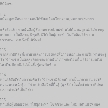
ก็มีอิสระ
1.12
แม้จะดูเหมือนว่าอาตมันได้ขับเคลื่อนโลกผ่านมุมมองแห่งมายา
แท้จริงแล้ว อาตมันคือผู้สังเกตการณ์, แผ่ซ่านไปทั่ว, สมบูรณ์, ไม่อาจถูก
แบ่งแยก, เป็นอิสระ, มีพุทธิ, มิได้เป็นผู้กระทำ, ไม่ยึดติด, ไร้ความ
ปรารถนา, สงบนิ่งชั่วนิรันดร์
1.13
จากสมาธิที่ละทิ้งมายาและการปรุงแต่งทั้งภายนอกและภายใน ท่านจะรู้
ว่า “ข้าพเจ้าเป็นผลสะท้อนของอาตมัน” ภาพสะท้อนนั้น ไร้อารมณ์ไม่
ไหวติง, มีพุทธิ, ไม่เป็นสิ่งคู่ตรงกันข้าม
1.14
ท่านได้ยึดติดกับความคิดว่า “ข้าพเจ้ามีตัวตน” มาเป็นเวลานาน จงให้
ความตระหนักรู้ว่า “ข้าพเจ้าคือจิตที่ตื่นรู้ (พุทธิ)” เป็นดั่งศาสตราที่ปลด
ปล่อยท่านให้เป็นอิสระ
1.15
ท่านคือผู้ปล่อยวาง, มิใช่ผู้กระทำ, โชติช่วง และ ไม่มีมลทินมัวหมอง