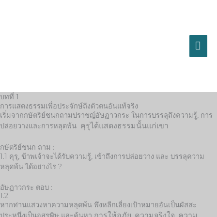
Skip
MA
to
content
ME
บทที่ 1
การแสดงธรรมเพื่อประจักษ์ถึงตัวตนอันแท้จริง
เริ่มจากกษัตริย์ชนกถามปราชญ์อัษฏาวกระ ในการบรรลุถึงความรู้, การ
คุรุได้แสดงธรรมนั้นแก่เขา
ปล่อยวางและการหลุดพ้น
กษัตริย์ชนก ถาม :​
1.1 คุรุ, ข้าพเจ้าจะได้รับความรู้, เข้าถึงการปล่อยวาง และ บรรลุความ
หลุดพ้น ได้อย่างไร ?
อัษฏาวกระ ตอบ :
1.2
หากท่านแสวงหาความหลุดพ้น พึงหลีกเลี่ยงเป้าหมายอันเป็นผัสสะ
การให้อภัย, ความจริงใจ, ความ
ประหนึ่งเป็นอสรพิษ และค้นหา