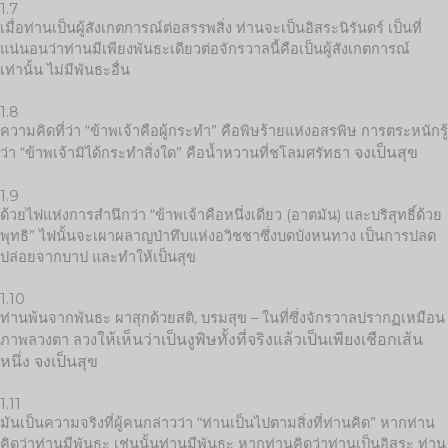
1.7
เมื่อท่านเป็นผู้สังเกตการณ์ต่อสรรพสิ่ง ท่านจะเป็นอิสระนิรันดร์ เป็นที่
แน่นอนว่าท่านมีเพียงพันธะเดียวต่อจักรวาลนี้คือเป็นผู้สังเกตการณ์
เท่านั้น ไม่มีพันธะอื่น
1.8
ความคิดที่ว่า “ข้าพเจ้าคือผู้กระทำ” คือพิษร้ายแห่งอสรพิษ การตระหนักรู้
จงเป็นสุข
ว่า “ข้าพเจ้ามิได้กระทำสิ่งใด” คือน้ำหวานที่ชโลมศรัทธา
1.9
ด้วยไฟแห่งการสำนึกว่า “ข้าพเจ้าคือหนึ่งเดียว (อาตมัน) และบริสุทธิ์ด้วย
พุทธิ” ไฟนั้นจะเผาผลาญป่าทึบแห่งอวิชชาซึ่งบดบังหนทาง เป็นการปลด
ปล่อยจากบาป และทำให้เป็นสุข
1.10
ท่านพ้นจากพันธะ ผาสุกด้วยสติ, บรมสุข – ในที่ซึ่งจักรวาลปรากฏเหมือน
ให้เห็นว่าเป็นงูพิษทั้งที่จริงแล้วเป็นเพียงเชือกเส้น
ภาพลวงตา ลวง
หนึ่ง จ
งเป็นสุข
1.11
มันเป็นความจริงที่ผู้คนกล่าวว่า “ท่านเป็นไปตามสิ่งที่ท่านคิด” หากท่าน
คิดว่าท่านมีพันธะ เช่นนั้นท่านมีพันธะ หากท่านคิดว่าท่านเป็นอิสระ ท่าน