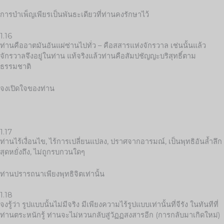
การบำเพ็ญเพียรเป็นพันธะเดียวที่ท่านคงรักษาไว้
1.16
ท่านคืออาตมันอันแผ่ซ่านไปทั่ว – คือสสารแห่งจักรวาล เช่นนั้นแล้ว
จักรวาลจึงอยู่ในท่าน แท้จริงแล้วท่านคือสัมปชัญญะบริสุทธิ์ตาม
ธรรมชาติ
จงเปิดใจของท่าน
1.17
ท่านไร้เงื่อนไข, ไร้การเปลี่ยนแปลง, ปราศจากอารมณ์, เป็นพุทธิอันล้ำลึก
สุดหยั่งถึง, ไม่ถูกรบกวนใดๆ
ท่านปรารถนาเพียงพุทธิจิตเท่านั้น
1.18
จงรู้ว่า รูปแบบนั้นไม่มีจริง มีเพียงความไร้รูปแบบเท่านั้นที่จีรัง ในทันทีที่
ท่านตระหนักรู้ ท่านจะไม่หวนกลับสู่วัฏฏสงสารอีก (การกลับมาเกิดใหม่)