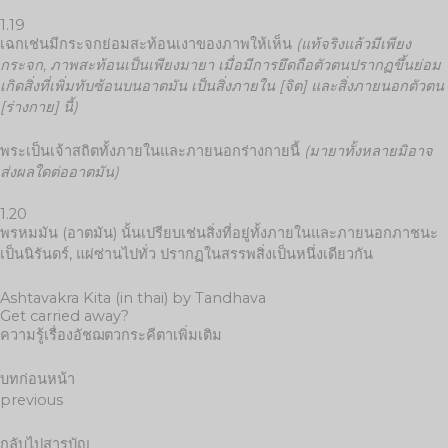
1.19
เฉกเช่นมีกระจกย่อมสะท้อนเงาของภาพให้เห็น
(แท้จริงแล้วมีเพียง
กระจก, ภาพสะท้อนเป็นเพียงมายา
เมื่อมีการยึดถือตัวตนปรากฏขึ้นย่อม
เกิดสิ่งที่เพิ่มทับซ้อนบนอาตมัน เป็นสิ่งภายใน [จิต] และสิ่งภายนอกตัวตน
[ร่างกาย] นี้)
พระเป็นเจ้าสถิตทั้งภายในและภายนอกร่างกายนี้
(มายาทั้งหลายมิอาจ
ส่งผลใดต่ออาตมัน)
1.20
พรหมมัน (อาตมัน) นั้นเปรียบเช่นสิ่งที่อยู่ทั้งภายในและภายนอกภาชนะ
เป็นนิรันดร์, แผ่ซ่านไปทั่ว ปรากฏในสรรพสิ่งเป็นหนึ่งเดียวกัน
Ashtavakra Kita (in thai) by Tandhava
Get carried away?
ความรู้เรื่องอัชฌตวกระคีตาเพิ่มเติม
บทก่อนหน้า
previous
กลับไปสารบัญ