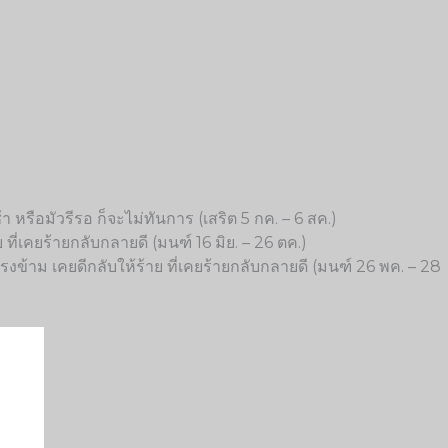
หรือมัวรีรอ ก็จะไม่ทันการ (เสริต 5 กค. – 6 สค.)
 ที่เคยร้ายกลับกลายดี (มนฑ์ 16 มิย. – 26 ตค.)
งข้าม เคยดีกลับให้ร้าย ที่เคยร้ายกลับกลายดี (มนฑ์ 26 พค. – 28