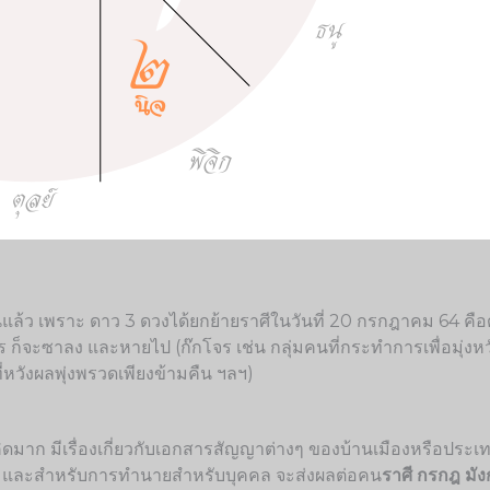
้ว เพราะ ดาว 3 ดวงได้ยกย้ายราศีในวันที่ 20 กรกฎาคม 64 คือดา
๊กโจร ก็จะซาลง และหายไป (ก๊กโจร เช่น กลุ่มคนที่กระทำการเพื่อ
่หวังผลพุ่งพรวดเพียงข้ามคืน ฯลฯ)
อง คิดมาก มีเรื่องเกี่ยวกับเอกสารสัญญาต่างๆ ของบ้านเมืองหรือปร
สริต) และสำหรับการทำนายสำหรับบุคคล จะส่งผลต่อคน
ราศี กรกฎ มั