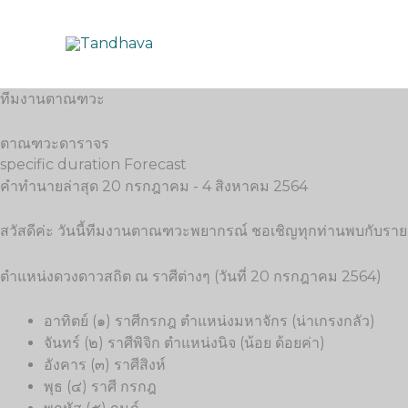
Skip
to
content
ทีมงานตาณฑวะ
ตาณฑวะดาราจร
specific duration Forecast
คำทำนายล่าสุด 20 กรกฎาคม - 4 สิงหาคม 2564
สวัสดีค่ะ วันนี้ทีมงานตาณฑวะพยากรณ์ ชอเชิญทุกท่านพบกับ
ตำแหน่งดวงดาวสถิต ณ ราศีต่างๆ (วันที่ 20 กรกฎาคม 2564)
อาทิตย์ (๑) ราศีกรกฎ ตำแหน่งมหาจักร (น่าเกรงกลัว)
จันทร์ (๒) ราศีพิจิก ตำแหน่งนิจ (น้อย ด้อยค่า)
อังคาร (๓) ราศีสิงห์
พุธ (๔) ราศี กรกฎ