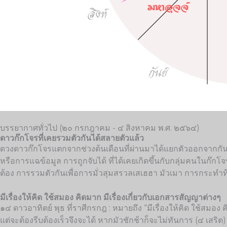
บรรยากาศทั่วไป (๒๐ กรกฎาคม - ๔ สิงหาคม พ.ศ. ๒๕๖๔)
ดาวก๊กโจรที่เคยรวมตัวกันได้สลายตัวแล้ว
ดวงดาวก๊กโจรแตกจากช่วงต้นเดือนที่ผ่านมาได้แยกตัวออกจากกันแล
หรือการแฉข้อมูล การถูกจับได้ ที่ได้เคยเกิดขึ้นกับกลุ่มคนในก
ต้อง การรวมตัวกันเพื่อการมั่วสุมสรวลเสเฮฮา มัวเมา การกระทำที
มีเรื่องให้คิด ใช้สมอง คิดมาก มีเรื่องเกี่ยวกับเอกสารสัญญาต่างๆ
๑๔ ดาวอาทิตย์ พุธ ที่ราศีกรกฎ : หมายถึง “มีเรื่องให้คิด ใช้สม
แต่จะต้องรีบต้องเร็วจึงจะได้ หากมัวชักช้าก็จะไม่ทันการ (๔ เ