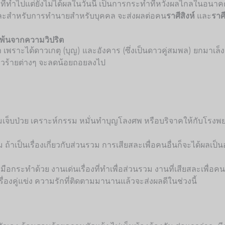
ื่องที่ทำไปแต่ยังไม่ได้ผลในวันนี้ เป็นการกระทำที่หวังผลไกลในอน
รวม” และสำหรับการทำนายสำหรับบุคคล จะส่งผลต่อคน
ราศีสิงห์
และ
ราศี
อดพ้นจากความวิปริต
า เพราะได้ดาวเกตุ (บุญ) และอังคาร (ซึ่งเป็นดาวคู่สมพล) ยกมาเล็ง 
่าวร้ายต่างๆ จะลดน้อยถอยลงไป
มเจ็บป่วย เคราะห์กรรม หมั่นทำบุญโลงศพ หรือบริจาคให้กับโรงพยา
่ม ถ้าเป็นเรื่องเกี่ยวกับส่วนรวม การเสียสละเพื่อคนอื่นก็จะได้ผลเป
ลงมือกระทำด้วย งานเด่นเรื่องที่ทำเพื่อส่วนรวม งานที่เสียสละเพื่
รื่องคู่แข่ง ความรักที่ติดตามมานานแล้วจะส่งผลดีในช่วงนี้