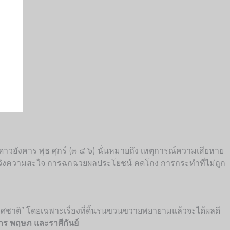
วอังคาร พุธ ศุกร์ (๓ ๔ ๖) นั่นหมายถึง เหตุการณ์ความเสียหาย
มุ่งหวังความสะใจ การฉกฉวยผลประโยชน์ คดโกง การกระทำที่ไม่ถูก
ะเทศชาติ” โดยเฉพาะเรื่องที่ดิ้นรนขวนขวายพยายามแล้วจะได้ผลดี
งกร พฤษภ และราศีกันย์