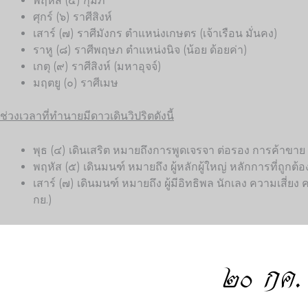
พฤหัส (๕) กุมภ์
ศุกร์ (๖) ราศีสิงห์
เสาร์ (๗) ราศีมังกร ตำแหน่งเกษตร (เจ้าเรือน มั่นคง)
ราหู (๘) ราศีพฤษภ ตำแหน่งนิจ (น้อย ด้อยค่า)
เกตุ (๙) ราศีสิงห์ (มหาอุจจ์)
มฤตยู (๐) ราศีเมษ
ช่วงเวลาที่ทำนายมีดาวเดินวิปริตดังนี้
พุธ (๔) เดินเสริต หมายถึงการพูดเจรจา ต่อรอง การค้าขาย ส
พฤหัส (๕) เดินมนฑ์ หมายถึง ผู้หลักผู้ใหญ่ หลักการที่ถูกต้
เสาร์ (๗) เดินมนฑ์ หมายถึง ผู้มีอิทธิพล นักเลง ความเสี
กย.)