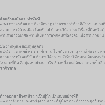
คิดแล้วลงมือกระทำทันที
๑๔๗ ดาวอาทิตย์ พุธ ที่ราศีกรกฎ เล็งดาวเสาร์ที่ราศีมังกร : หมาย
สถานการณ์บ้านเมืองโดยทั่วไป ทำนายได้ว่า “จะมีเรื่องที่คิดหรือ
งานสาธารณกุศล งานที่เป็นการอุทิศตนเพื่อสังคม เพื่อส่วนรวม”
มีความทุ่มเท ยอมทุ่มสุดตัว
๑๔๘ ดาวอาทิตย์ พุธ ที่ราศีกรกฎ โยคกับดาวราหูที่ราศีพฤษภ : หมา
สถานการณ์โดยทั่วไป ทำนายได้ว่า “จะมีเรื่องให้ทุ่มเท เงินทองทรัพย
ไปตามที่คิด คือทุ่มเทอย่างมากในเรื่องหนึ่ง แต่ได้ผลออกมาเป็นอีก
ราศีกรกฎ
ก้าวออกมาข้างหน้า มาเป็นผู้นำ เป็นแบบอย่างที่ดี
๓๖ ดาวอังคารและศุกร์ (ดาวเคราะห์คู่มิตร ตามตำราว่า ศุกร์ปากหว