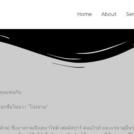
Home
About
Ser
คุณเช่นกัน
ยกชื่อไทยว่า “โป่งข่าม”
่ด้วย) ซึ่งอาจรวมถึงเฮมาไทต์ เฟลด์สปาร์ คลอไรท์ และแร่ธาตุอื่นๆ