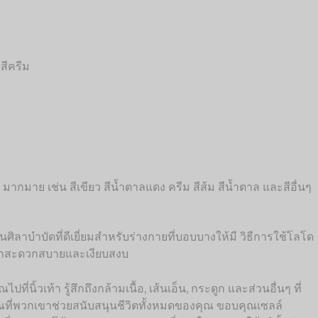
สีครีม
 มากมาย เช่น สีเขียว สีน้ำตาลแดง ครีม สีส้ม สีน้ำตาล และสีอื่นๆ
ิลาบำบัดที่ดีเยี่ยมสำหรับร่างกายที่บอบบางให้มี วิธีการใช้โลโด
รู้สึกสะดวกสบายและเงียบสงบ
ิ้วเท้า รู้สึกถึงกล้ามเนื้อ, เส้นเอ็น, กระดูก และส่วนอื่นๆ ที่
บคุณที่พวกเขาช่วยสนับสนุนชีวิตทั้งหมดของคุณ ขอบคุณเซลล์