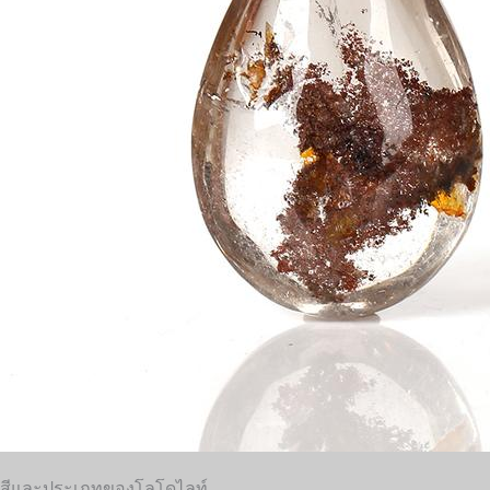
สีและประเภทของโลโดไลท์