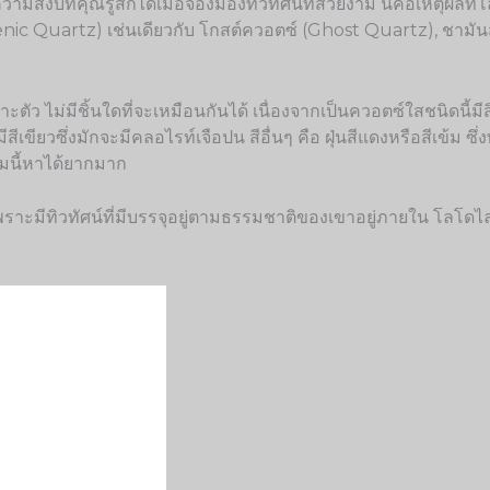
มสงบที่คุณรู้สึกได้เมื่อจ้องมองทิวทัศน์ที่สวยงาม นี่คือเหตุผลที่
nic Quartz) เช่นเดียวกับ โกสต์ควอตซ์ (Ghost Quartz), ชามั
 ไม่มีชิ้นใดที่จะเหมือนกันได้ เนื่องจากเป็นควอตซ์ใสชนิดนี้มีสิ่
สีเขียวซึ่งมักจะมีคลอไรท์เจือปน สีอื่นๆ คือ ฝุ่นสีแดงหรือสีเข้ม ซ
หมนี้หาได้ยากมาก
าะมีทิวทัศน์ที่มีบรรจุอยู่ตามธรรมชาติของเขาอยู่ภายใน โลโดไล