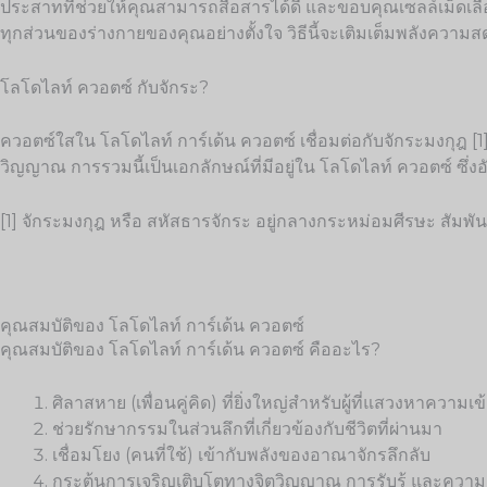
ประสาทที่ช่วยให้คุณสามารถสื่อสารได้ดี และขอบคุณเซลล์เม็ดเล
ทุกส่วนของร่างกายของคุณอย่างตั้งใจ วิธีนี้จะเติมเต็มพลังความสด
โลโดไลท์ ควอตซ์ กับจักระ?
ควอตซ์ใสใน โลโดไลท์ การ์เด้น ควอตซ์ เชื่อมต่อกับจักระมงกุฎ [1
วิญญาณ การรวมนี้เป็นเอกลักษณ์ที่มีอยู่ใน โลโดไลท์ ควอตซ์ ซึ่ง
[1] จักระมงกุฎ หรือ สหัสธารจักระ อยู่กลางกระหม่อมศีรษะ สัมพันธ์กั
คุณสมบัติของ โลโดไลท์ การ์เด้น ควอตซ์
คุณสมบัติของ โลโดไลท์ การ์เด้น ควอตซ์ คืออะไร?
ศิลาสหาย (เพื่อนคู่คิด) ที่ยิ่งใหญ่สำหรับผู้ที่แสวงหาควา
ช่วยรักษากรรมในส่วนลึกที่เกี่ยวข้องกับชีวิตที่ผ่านมา
เชื่อมโยง (คนที่ใช้) เข้ากับพลังของอาณาจักรลึกลับ
กระตุ้นการเจริญเติบโตทางจิตวิญญาณ การรับรู้ และความ