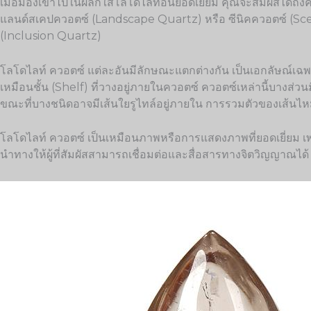
เมื่อมองเข้าไปในผลึกใสโลโดไลท์อันยอดเยี่ยม คุณจะสัมผัสได้ถึงควา
แลนด์สเคปควอตซ์ (Landscape Quartz) หรือ ซีนิคควอตซ์ (Sce
(Inclusion Quartz)
โลโดไลท์ ควอตซ์ แต่ละอันมีลักษณะแตกต่างกัน เป็นเอกลัษณ์เฉพาะตัว
เหมือนชั้น (Shelf) ที่วางอยู่ภายในควอตซ์ ควอตซ์เหล่านี้บางส่วนมี
ขณะที่บางชนิดอาจมีเส้นใยรูไทล์อยู่ภายใน การรวมตัวของเส้นไ
โลโดไลท์ ควอตซ์ เป็นเหมือนภาพหรือการแสดงภาพที่ยอดเยี่ยม เพร
นำทางให้ผู้ที่สัมผัสสามารถเชื่อมต่อและสื่อสารทางจิตวิญญาณได้