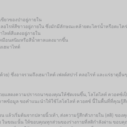
ขียวของป่าอยู่ภายใน
ท์สีขาวอยู่ภายใน ซึ่งมักมีลักษณะคล้ายตะไคร่น้ำหรือตะไคร่
ไทต์สีแดงอยู่ภายใน
มือนสนิมหรือสีน้ำตาลแดงมากขึ้น
งเฮมาไทต์
่ด้วย) ซึ่งอาจรวมถึงเฮมาไทต์ เฟลด์สปาร์ คลอไรท์ และแร่ธาตุอื่นๆ
อช่วยแสดงความปรารถนาของคุณให้ชัดเจนขึ้น, โลโดไลท์ ควอตซ์เป็นศ
สร้างภาพข้อมูล ขอคำแนะนำให้ใช้โลโดไลท์ ควอตซ์ นี้ในพื้นที่ที่คุณ
ริ่มต้นจากปลายนิ้วเท้า, ส่งความรู้สึกตัวภายใน (สติ) ของคุณไปที่น
่างกาย ในขณะนั้น ให้ขอบคุณทุกส่วนของร่างกายที่สติกำลังผ่าน ขอ