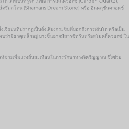
โลโดไลท์เป็นที่รู้จักในชื่อ การ์เด้นควอตซ์ (Garden Quartz),
นส์ดรีมสโตน (Shamans Dream Stone) หรือ อินคลุชั่นควอตซ์
งเจือปนที่ปรากฏเป็นดั่งเสียงกระซิบที่บอกถึงการเติบโต หรือเป็น
ึ่งพบว่ามีธาตุเหล็กอยู่ บางชิ้นอาจมีสารซิทรินหรือสโมคกี้ควอตซ์ ใน
ท์ช่วยเพิ่มแรงสั่นสะเทือนในการรักษาทางจิตวิญญาณ ซึ่งช่วย