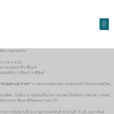
Skip
MA
to
content
ME
ทีมงานตาณฑวะ
13-28 ก.พ.65
ดาวพฤหัสจรที่ราศีกุมภ์
ส่งผลดีกับ ราศีกุมภ์ ราศีสิงห์
“ตาณฑวะดาราจร”
การพยากรณ์ตามดาวจรด้วยหลักโหราศาสตร์ไทย
สวัสดีค่ะ วันนี้เรามาคุยกันเรื่องโหราศาสตร์ อิทธิพลจากดวงดาว ส่งผล
ต่อธรรมชาติและชีวิตของเราอย่างไร
รายการพิเศษวันนี้ จะมาดูดาวพฤหัสบดี ช่วงวันที่ 13-28 กุมภาพันธ์