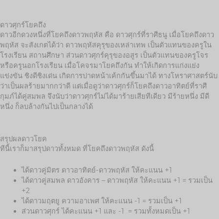
ดาวศุกร์โยคถึง
ดาวอีกดวงหนึ่งที่โยคถึงดาวพฤหัส คือ ดาวศุกร์ที่ราศีธนู เมื่อโยคถึงดาว
พฤหัส จะสังเกตได้ว่า ดาวพฤหัสคุรุของเหล่าเทพ เป็นตัวแทนของครูใน
โรงเรียน สถานศึกษา ส่วนดาวศุกร์คุรุของอสูร เป็นตัวแทนของครูโจร
หรือครูนอกโรงเรียน เมื่อโคจรมาโยคถึงกัน ทำให้เกิดการแก่งแย่ง
แข่งขัน ชิงดีชิงเด่น เกิดการปาดหน้าเค้กกันขึ้นมาได้ ทางโหราศาสตร์นับ
ว่าเป็นผลร้ายมากกว่าดี แต่เมื่อดูว่าดาวศุกร์ก็โยคถึงดาวอาทิตย์ที่ราศี
กุมภ์ได้คู่สมพล จึงนับว่าดาวศุกร์ไม่ได้มาร้ายเสียทีเดียว มีร้ายหนึ่ง มีดี
หนึ่ง ก็ลบล้างกันไปเป็นกลางได้
สรุปผลดาวโยค
ทีนี้เราก็มาสรุปดาวทั้งหมด ที่โยคถึงดาวพฤหัส ดังนี้
ได้ดาวคู่มิตร ดาวอาทิตย์-ดาวพฤหัส ให้คะแนน +1
ได้ดาวคู่สมพล ดาวอังคาร – ดาวพฤหัส ให้คะแนน +1 = รวมเป็น
+2
ได้ดาวมฤตยู ความอาเพศ ให้คะแนน -1 = รวมเป็น +1
ส่วนดาวศุกร์ ได้คะแนน +1 และ -1 = รวมทั้งหมดเป็น +1