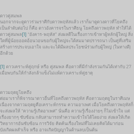
ดาวคู่สมพล
นอกจากจะดูดาวร่วมราศีกับดาวพฤหัสแล้ว เราก็มาดูดวงดาวที่โยคถึง
เป็นลำดับต่อไป ก็คือ ดาวอังคารจรในราศีธนู โยคถึงดาวพฤหัส ทำให้ได้
ดาวคู่สมพล
[1]
“อังคาร-พฤหัส” ส่งผลดีในเรื่องการเข้าหาผู้หลักผู้ใหญ่ สิ่ง
ใดที่ผู้น้อยออดอ้อนวอนขอกับผู้ใหญ่จะได้สมมาดปรารถนา เป็นคู่ที่เสริม
สร้างการประจบเอาใจ และจะได้มีผลประโยชน์ร่วมกับผู้ใหญ่ (ในทางดี)
อีกด้วย
[1]
ดาวเคราะห์คู่ฤกษ์ หรือ คู่สมพล คือดาวที่มีกำลังรวมกันได้เท่ากับ 27
เมื่อพบกันให้กำลังกล้าแข็งไม่แพ้ดาวเคราะห์คู่ธาตุ
ดาวมฤตยูโยคถึง
ต่อมาเราก็พิจารณาดาวอื่นที่โยคถึงดาวพฤหัส คือดาวมฤตยูในราศีเมษ
เนื่องจากดาวมฤตยูคือเคราะห์กรรม ความอาเพศ เมื่อโยคถึงดาวพฤหัสก็
จะส่งผลให้ “ความรู้เกิดอาเพศ” นั่นคือ ความรู้เรื่องง่ายๆ ก็ไม่เข้าใจ แต่
เรื่องยากๆ ซับซ้อน กลับสามารถทำความเข้าใจได้โดยง่าย ส่งผลให้เกิด
วิทยาการอันซับซ้อน การวิจัย คิดค้นเรื่องใหม่ที่ไม่เคยคิดได้มาก่อน
บังเกิดผลสำเร็จ หรือ อาจเกิดปัญญาในด้านลบเป็นต้น