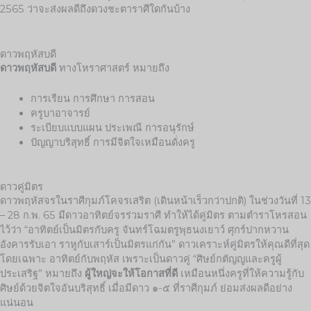
2565 ว่าจะส่งผลดีถึงดวงชะตาราศีใดกันบ้าง
ดาวพฤหัสบดี
ดาวพฤหัสบดี
ทางโหราศาสตร์ หมายถึง
การเรียน การศึกษา การสอน
ครูบาอาจารย์
ระเบียบแบบแผน ประเพณี การอนุรักษ์
ปัญญาบริสุทธิ์ การมีจิตใจเหมือนดั่งครู
ดาวคู่มิตร
ดาวพฤหัสจรในราศีกุมภ์โคจรเสริต (เดินหน้าเร็วกว่าปกติ) ในช่วงวันที่ 13
– 28 ก.พ. 65 มีดาวอาทิตย์จรร่วมราศี ทำให้ได้คู่มิตร ตามตำราโหรสอน
ไว้ว่า “อาทิตย์เป็นมิตรกับครู จันทร์โฉมตรูพุธนงเยาว์ ศุกร์ปากหวาน
อังคารรับเอา ราหูกับเสาร์เป็นมิตรแก่กัน” ดาวเคราะห์คู่มิตรให้คุณดีที่สุด
โดยเฉพาะ อาทิตย์กับพฤหัส เพราะเป็นดาวคู่ “ศิษย์กตัญญูและครูผู้
ประเสริฐ” หมายถึง
ผู้ใหญ่จะให้โอกาสที่ดี
เหมือนหนึ่งครูที่ให้ความรู้กับ
ศิษย์ด้วยจิตใจอันบริสุทธิ์ เมื่อมีดาว ๑-๕ ที่ราศีกุมภ์ ย่อมส่งผลดีอย่าง
แน่นอน