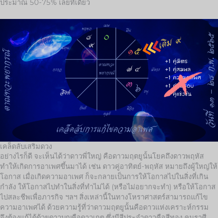
ประมาณ 50-75% เลยทีเดียว
เคล็ดลับเสริมดวง
อย่างไรก็ดี จะเห็นได้ว่าดาวพี่ใหญ่ คือดาวมฤตยูนั้นโยคถึงดาวพฤหัส
ทำให้เกิดการอาเพศขึ้นมาได้ เช่น ดาวคู่อาทิตย์-พฤหัส หมายถึงผู้ใหญ่ให้
โอกาส เมื่อเกิดความอาเพศ ก็จะกลายเป็นการให้โอกาสไปในสิ่งที่เกิน
กำลัง ให้โอกาสไปทำในสิ่งที่ทำไม่ได้ (หรือไม่อยากจะทำ) หรือให้โอกาส
ไปสละชีพเพื่อภารกิจ ฯลฯ สิ่งเหล่านี้ในทางโหราศาสตร์สามารถแก้ไข
ความอาเพศได้ ด้วยความรู้ที่ว่าดาวมฤตยูนั้นคือดาวแห่งเคราะห์กรรม
จึงต้องแก้ได้ด้วยดาวบุญคือดาวเกตุ ซึ่งมีสีประจำดาวคือสีทอง คนราศี