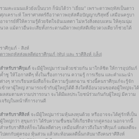
รวมคะแนนแล้วยังเป็นบวก ก็นับได้ว่า “เยี่ยม” เพราะดาวพฤหัสเป็นดาว
ศุภเคราะห์ โหราศาสตร์ถือว่าดาวพฤหัสคือปัญญาบริสุทธิ์ เสมือนครูบา
อาจารย์ที่ให้ความรู้ด้วยจิตใจอันเมตตา ไม่หวังสิ่งตอบแทน ให้คุณนุ่ม
นวล แม้ดาวอื่นจะเสียทั้งกระดานมีดาวพฤหัสดีเพียวดวงเดียวก็ช่วยได้
ราศีกุมภ์ - สิงห์
ดาวพฤหัสส่งผลดีต่อราศีกุมภ์ (ทับ) และ ราศีสิงห์ (เล็ง)
สำหรับราศีกุมภ์
จะมีผู้ใหญ่มาร่วมด้วยช่วยกัน มาใกล้ชิด ให้การอุปถัมภ์
ค้ำชู ให้โอกาสดีๆ ทั้งในเรื่องการงาน ความรู้ การเรียน และคำแนะนำ
ต่างๆ หากเรียนหนังสือก็จะมีความรู้แตกฉาน ช่วงนี้คนราศีกุมภ์จะรู้จัก
เข้าหาผู้ใหญ่ สามารถเข้ากับผู้ใหญ่ได้ดี สิ่งใดที่อ้อนวอนขอต่อผู้ใหญ่จะได้
ผลสมตามความปรารถนา จะได้มีผลประโยชน์ร่วมกันกับผู้ใหญ่ มีความ
เจริญในหน้าที่การงานดี
สำหรับราศีสิงห์
จะมีผู้ใหญ่มาร่วมหุ้นลงทุนด้วย หรืออาจจะได้คู่รักที่เป็น
ผู้ใหญ่กว่า สุขุมกว่า ได้รับความชื่นชมให้เกียรติจากคู่ครอง นอกจากนี้
สำหรับราศีสิงห์ก็จะได้ผลดีต่างๆ เหมือนที่กล่าวถึงในราศีกุมภ์ แต่ผลดีจะ
ไปตกกับคู่ครอง หุ้นส่วน แล้วสะท้อนผลดีนั้นกลับมาถึงคนราศีสิงห์