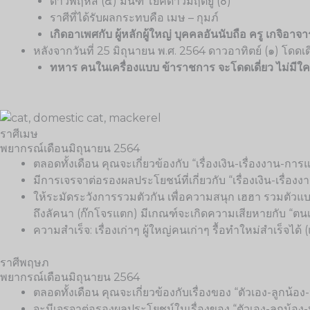
ดาวพฤหัส (๕) มนฑ์ โยคดาวมฤตยู (๐)
ราศีที่ได้รับผลกระทบคือ เมษ – กุมภ์
เกิดอาเพศกับ ผู้หลักผู้ใหญ่ บุคคลอันนับถือ ครู เกจิอาจ
หลังจากวันที่ 25 มิถุนายน พ.ศ. 2564 ดาวอาทิตย์ (๑) โดดเดี
ทหาร คนในเครื่องแบบ ข้าราชการ จะโดดเดี่ยว ไม่มีใค
ราศีเมษ
พยากรณ์เดือนมิถุนายน 2564
ตลอดทั้งเดือน คุณจะเกี่ยวข้องกับ “เรื่องเงิน-เรื่องงาน-การ
มีการเจรจาต่อรองผลประโยชน์ที่เกี่ยวกับ “เรื่องเงิน-เรื่
ให้ระมัดระวังการรวมตัวกัน เพื่อความสนุก เฮฮา รวมตั
ถึงลัคนา (ก๊กโจรแตก) มีเกณฑ์จะเกิดความเสียหายกับ “ตนเอ
ความสำเร็จ: เรื่องเก่าๆ ผู้ใหญ่คนเก่าๆ รื้อทำใหม่สำเร็จได้ (แ
ราศีพฤษภ
พยากรณ์เดือนมิถุนายน 2564
ตลอดทั้งเดือน คุณจะเกี่ยวข้องกับเรื่องของ “ตัวเอง-ลูกน้อ
จะมีเจรจาต่อรองผลประโยชน์ในเรื่องของ “ตัวเอง-ลูกน้อง-