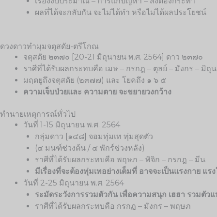
เรื่องงบประมาณ – การแก้ปัญหา – สิ่งต้องกระทำ
ผลที่ได้จะกลับกัน จะไม่ได้ทำ หรือไม่ได้ผลประโยชน์
ดวงดาวทำมุมจตุสดัย-ตรีโกณ
จตุสดัย ๒๓๗๐ [20-21
มิถุนายน พ.ศ. 2564
] ดาว ๒๓๗๐
ราศีที่ได้รับผลกระทบคือ เมษ – กรกฎ – ตุลย์ – มังกร – มิถุน 
มฤตยูถึงจตุสดัย (๒๓๗๗) และ โยคถึง ๑ ๖ ๕
ความเจ็บป่วยและ ความตาย จะขยายวงกว้าง
ทำนายเหตุการณ์ทั่วไป
วันที่ 1-15
มิถุนายน พ.ศ. 2564
กลุ่มดาว [๑๔๘] จอมทุ่มเท ทุ่มสุดตัว
(๔ มนฑ์ช่วงต้น / ๔ พักร์ช่วงหลัง)
ราศีที่ได้รับผลกระทบคือ พฤษภ – พิจิก – กรกฎ – มีน
มีเรื่องที่จะต้องทุ่มเทอย่างเต็มที่ อาจจะเป็นแรงกาย 
วันที่ 2-25 มิถุนายน พ.ศ. 2564
ระมัดระวังการรวมตัวกัน เพื่อความสนุก เฮฮา รวมตั
ราศีที่ได้รับผลกระทบคือ กรกฏ – มังกร – พฤษภ