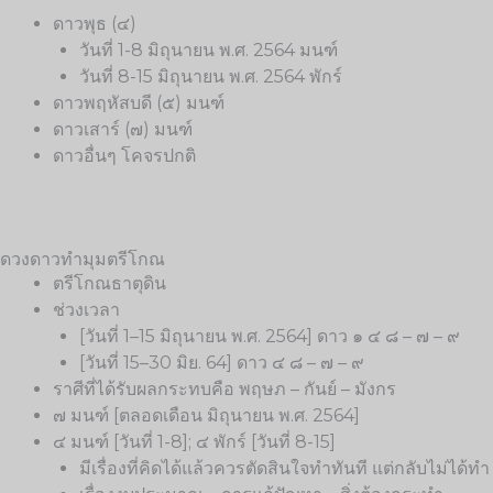
ดาวพุธ (๔)
วันที่ 1-8 มิถุนายน พ.ศ. 2564 มนฑ์
วันที่ 8-15 มิถุนายน พ.ศ. 2564 พักร์
ดาวพฤหัสบดี (๕) มนฑ์
ดาวเสาร์ (๗) มนฑ์
ดาวอื่นๆ โคจรปกติ
ดวงดาวทำมุมตรีโกณ
ตรีโกณธาตุดิน
ช่วงเวลา
[วันที่ 1–15 มิถุนายน พ.ศ. 2564] ดาว ๑ ๔ ๘ – ๗ – ๙
[วันที่ 15–30 มิย. 64] ดาว ๔ ๘ – ๗ – ๙
ราศีที่ได้รับผลกระทบคือ พฤษภ – กันย์ – มังกร
๗ มนฑ์ [ตลอดเดือน มิถุนายน พ.ศ. 2564]
๔ มนฑ์
[
วันที่ 1-8
];
๔ พักร์ [วันที่ 8-15]
มีเรื่องที่คิดได้แล้วควรตัดสินใจทำทันที แต่กลับไม่ได้ท