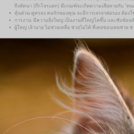
ถึงลัคนา (ก๊กโจรแตก) มีเกณฑ์จะเกิดความเสียหายกับ “ตนเอ
หุ้นส่วน คู่ครอง คนรักของคุณ จะมีการเจรจาต่อรอง ต้องใช
การงาน: มีความยิ่งใหญ่ เป็นงานที่ใหญ่โตขึ้น และซับซ้อนข
ผู้ใหญ่ เจ้านาย ไม่ช่วยเหลือ ช่วยไม่ได้ ที่เคยชอบเคยช่วย