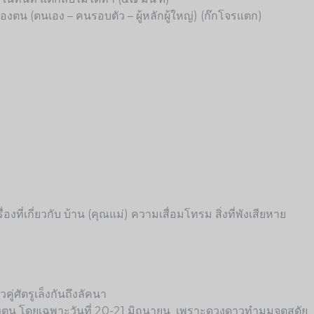
น (ตนเอง – คนรอบตัว – ผู้หลักผู้ใหญ่) (ก๊กโจรแตก)
งที่เกี่ยวกับ บ้าน (คุณแม่) ความเสื่อมโทรม สิ่งที่พังเสียหาย
่ศัตรูเล็งกันถึงลัคนา
ตน โดยเฉพาะวันที่ 20-21 มิถุนายน เพราะดวงดาวทำมุมจตุสดัย