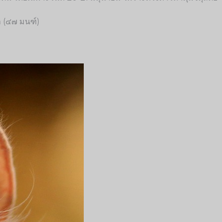
ำ (๔๗ มนฑ์)