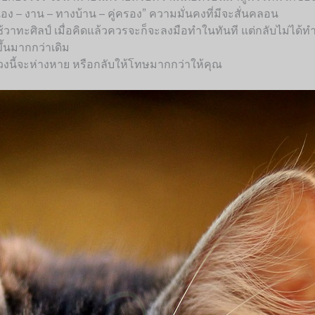
ง – งาน – ทางบ้าน – คู่ครอง” ความมั่นคงที่มีจะสั่นคลอน
้วาทะศิลป์ เมื่อคิดแล้วควรจะก็จะลงมือทำในทันที แต่กลับไม่ได้ท
ึ้นมากกว่าเดิม
 ช่วงนี้จะห่างหาย หรือกลับให้โทษมากกว่าให้คุณ