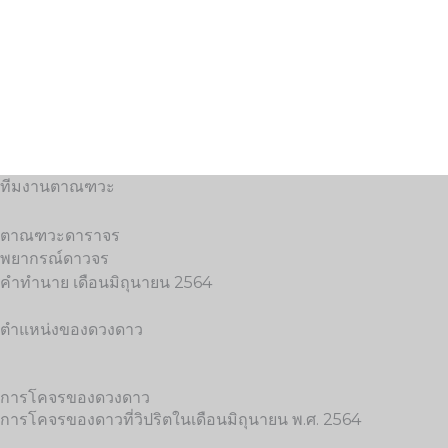
Skip
to
content
ทีมงานตาณฑวะ
ตาณฑวะดาราจร
พยากรณ์ดาวจร
คำทำนาย เดือนมิถุนายน 2564
ตำแหน่งของดวงดาว
การโคจรของดวงดาว
การโคจรของดาวที่วิปริตในเดือนมิถุนายน พ.ศ. 2564