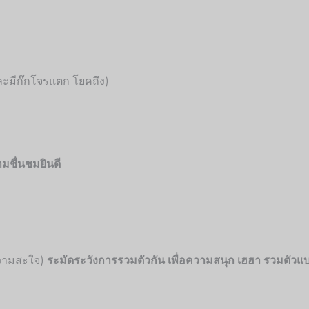
และมีก๊กโจรแตก โยคถึง)
มชื่นชมยินดี
อความสะใจ)
ระมัดระวังการรวมตัวกัน เพื่อความสนุก เฮฮา รวมตัวแ