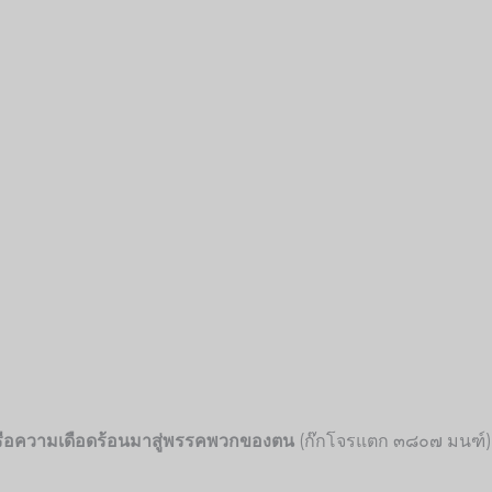
ยหรือความเดือดร้อนมาสู่พรรคพวกของตน
(ก๊กโจรแตก ๓๘๐๗ มนฑ์)