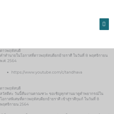
Skip
MA
to
content
ME
ดาวพฤหัสบดี
คำทำนายในโอกาสที่ดาวพฤหัสบดียกย้ายราศี ในวันที่ 8 พฤศจิกายน
พ.ศ. 2564
https://www.youtube.com/c/tandhava
ดาวพฤหัสบดี
สวัสดีค่ะ วันนี้ทีมงานตาณฑวะ ขอเชิญทุกท่านมาดูคำพยากรณ์ใน
โอกาสพิเศษที่ดาวพฤหัสบดียกย้ายราศี เข้าสู่ราศีกุมภ์ ในวันที่ 8
พฤศจิกายน 2564