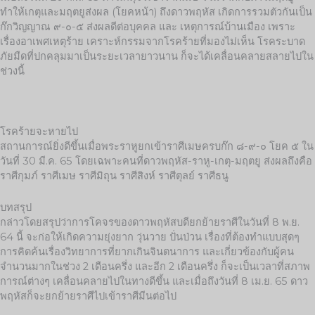
ทำให้เกตุและมฤตยูส่งผล (โยคหน้า) ถึงดาวพฤหัส เกิดการรวมตัวกันเป็น
ก๊กวิญญาณ ๙-๐-๕ ส่งผลดีต่อบุคคล และ เหตุการณ์บ้านเมือง เพราะ
เรื่องอาเพศเหตุร้าย เคราะห์กรรมจากโรคร้ายที่มองไม่เห็น โรคระบาด
ภัยมืดที่ปกคลุมมาเป็นระยะเวลายาวนาน ก็จะได้เคลื่อนคลายสลายไปใน
ช่วงนี้
โรคร้ายจะหายไป
สถานการณ์ยิ่งดีขึ้นเมื่อพระราหูยกเข้าราศีเมษครบก๊ก ๘-๙-๐ โยค ๕ ใน
วันที่ 30 มี.ค. 65 โดยเฉพาะคนที่ดาวพฤหัส-ราหู-เกตุ-มฤตยู ส่งผลถึงคือ
ราศีกุมภ์ ราศีเมษ ราศีมิถุน ราศีสิงห์ ราศีตุลย์ ราศีธนู
บทสรุป
กล่าวโดยสรุปว่าการโคจรของดาวพฤหัสบดียกย้ายราศีในวันที่ 8 พ.ย.
64 นี้ จะก่อให้เกิดความยุ่งยาก วุ่นวาย ปั่นป่วน เรื่องที่ต้องทำแบบสุดๆ
การคิดค้นเรื่องวิทยาการที่ยากเกินจินตนาการ และเกี่ยวข้องกับผู้คน
จำนวนมากในช่วง 2 เดือนครึ่ง และอีก 2 เดือนครึ่ง ก็จะเป็นเวลาที่สภาพ
การณ์ต่างๆ เคลื่อนคลายไปในทางดีขึ้น และเมื่อถึงวันที่ 8 เม.ย. 65 ดาว
พฤหัสก็จะยกย้ายราศีไปเข้าราศีมีนต่อไป