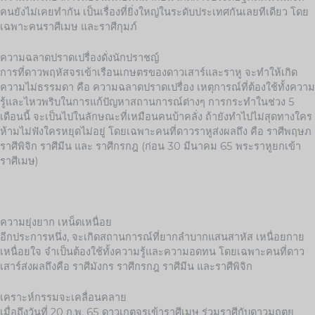
คนยังไม่เคยทำกัน เป็นเรื่องที่ยิ่งใหญ่ในระดับประเทศกันเลยทีเดียว โดย
เฉพาะคนราศีเมษ และราศีกุมภ์
ความฉลาดปราดเปรื่องดั่งนักปราชญ์
การที่ดาวพฤหัสจรเข้าเรือนเกษตรของดาวเสาร์และราหู จะทำให้เกิด
ความไม่ธรรมดา คือ ความฉลาดปราดเปรื่อง เหตุการณ์ที่ต้องใช้ทั้งความ
รู้และไหวพริบในการแก้ปัญหาสถานการณ์ต่างๆ การกระทำในช่วง 5
เดือนนี้ จะเป็นไปในลักษณะที่เหมือนคนบ้าคลั่ง ถ้ายังทำไปไม่สุดทางใคร
ห้ามไม่ฟังใครหยุดไม่อยู่ โดยเฉพาะคนที่ดาวราหูส่งผลถึง คือ ราศีพฤษภ
ราศีพิจิก ราศีมีน และ ราศีกรกฎ (ก่อน 30 มีนาคม 65 พระราหูยกเข้า
ราศีเมษ)
ความยุ่งยาก เหน็ดเหนื่อย
อีกประการหนึ่ง, จะเกิดสถานการณ์ที่ยากลำบากแสนสาหัส เหนื่อยกาย
เหนื่อยใจ จำเป็นต้องใช้ทั้งความรู้และความอดทน โดยเฉพาะคนที่ดาว
เสาร์ส่งผลถึงคือ ราศีมังกร ราศีกรกฎ ราศีมีน และราศีพิจิก
เคราะห์กรรมจะเคลื่อนคลาย
เมื่อถึงวันที่ 20 ก.พ. 65 ดาวเกตุจรเข้าราศีเมษ ร่วมราศีกับดาวมฤตยู