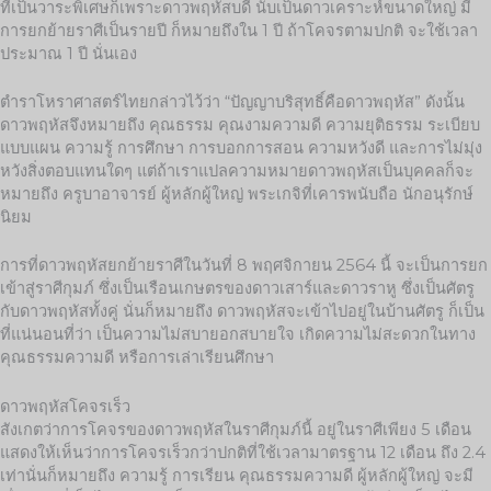
ที่เป็นวาระพิเศษก็เพราะดาวพฤหัสบดี นับเป็นดาวเคราะห์ขนาดใหญ่ มี
การยกย้ายราศีเป็นรายปี ก็หมายถึงใน 1 ปี ถ้าโคจรตามปกติ จะใช้เวลา
ประมาณ 1 ปี นั่นเอง
ตำราโหราศาสตร์ไทยกล่าวไว้ว่า “ปัญญาบริสุทธิ์คือดาวพฤหัส” ดังนั้น
ดาวพฤหัสจึงหมายถึง คุณธรรม คุณงามความดี ความยุติธรรม ระเบียบ
แบบแผน ความรู้ การศึกษา การบอกการสอน ความหวังดี และการไม่มุ่ง
หวังสิ่งตอบแทนใดๆ แต่ถ้าเราแปลความหมายดาวพฤหัสเป็นบุคคลก็จะ
หมายถึง ครูบาอาจารย์ ผู้หลักผู้ใหญ่ พระเกจิที่เคารพนับถือ นักอนุรักษ์
นิยม
การที่ดาวพฤหัสยกย้ายราศีในวันที่ 8 พฤศจิกายน 2564 นี้ จะเป็นการยก
เข้าสู่ราศีกุมภ์ ซึ่งเป็นเรือนเกษตรของดาวเสาร์และดาวราหู ซึ่งเป็นศัตรู
กับดาวพฤหัสทั้งคู่ นั่นก็หมายถึง ดาวพฤหัสจะเข้าไปอยู่ในบ้านศัตรู ก็เป็น
ที่แน่นอนที่ว่า เป็นความไม่สบายอกสบายใจ เกิดความไม่สะดวกในทาง
คุณธรรมความดี หรือการเล่าเรียนศึกษา
ดาวพฤหัสโคจรเร็ว
สังเกตว่าการโคจรของดาวพฤหัสในราศีกุมภ์นี้ อยู่ในราศีเพียง 5 เดือน
แสดงให้เห็นว่าการโคจรเร็วกว่าปกติที่ใช้เวลามาตรฐาน 12 เดือน ถึง 2.4
เท่านั่นก็หมายถึง ความรู้ การเรียน คุณธรรมความดี ผู้หลักผู้ใหญ่ จะมี