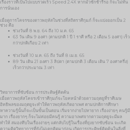
เรื่องราวที่เป็นไปแบบรวดเร็ว Speed 2.4X หากมัวชักช้ารีรอ ก็จะไม่ทัน
การนั่นเอง
เมื่อดูการโคจรของดาวพฤหัสในช่วงที่สถิตราศีกุมภ์ ก็จะแบ่งออกเป็น 2
ช่วง คือ
ช่วงวันที่ 8 พ.ย. 64 ถึง 10 ม.ค. 65
63 วัน เดิน 9 องศา (ตามปกติ 1 ปี 1 ราศี หรือ 2 เดือน 5 องศา) เร็ว
กว่าปกติเกือบ 2 เท่า
ช่วงวันที่ 10 ม.ค. 65 ถึง วันที่ 8 เม.ย. 65
89 วัน เดิน 21 องศา 3 ลิปดา (ตามปกติ 3 เดือน เดิน 7 องศาครึ่ง)
เร็วกว่าประมาณ 3 เท่า
วิทยาการที่ซับซ้อน การประดิษฐ์คิดค้น
เมื่อดาวพฤหัสโคจรเข้าราศีกุมภ์จะโยคหน้าด้วยดาวมฤตยูที่ราศีเมษ
อิทธิพลของมฤตยูจะทำให้ดาวพฤหัสเกิดอาเพศ ตามปกติการศึกษา
หาความรู้นั้นก็จะเป็นขั้นเป็นตอน เริ่มจากง่ายไปหายาก เรื่องง่ายๆ คนรู้มี
มาก เรื่องยากๆ ก็จะไม่ค่อยมีคนรู้ ความอาเพศจากดาวมฤตยูจะมีผล
ทำให้ สมองทึบในเรื่องง่ายๆ แต่กลับไปรู้ในเรื่องที่ยุ่งยากซับซ้อน จะเกิด
ความคิดวิทยาการที่ยังไม่เคยคิดมาก่อน เกิดการประดิษฐ์คิดค้นในสิ่งที่