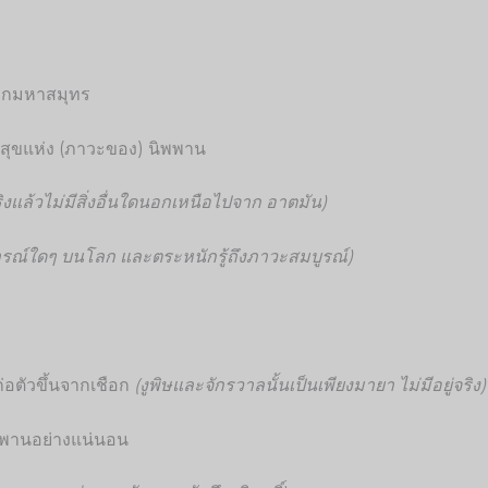
นจากมหาสมุทร
ติสุขแห่ง (ภาวะของ) นิพพาน
งแล้วไม่มีสิ่งอื่นใดนอกเหนือไปจาก อาตมัน)
ากฏการณ์ใดๆ บนโลก และตระหนักรู้ถึงภาวะสมบูรณ์)
งก่อตัวขึ้นจากเชือก
(งูพิษและจักรวาลนั้นเป็นเพียงมายา ไม่มีอยู่จริง
นิพพานอย่างแน่นอน