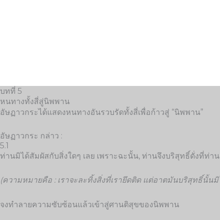
Skip
to
content
บทที่ 5
หนทางทั้งสี่สู่นิพพาน
อัษฏาวกระได้แสดงหนทางอันรวบรัดทั้งสี่เพื่อก้าวสู่ “นิพพาน”
อัษฏาวกระ กล่าว :
5.1
ท่านมิได้สัมผัสกับสิ่งใดๆ เลย เพราะฉะนั้น, ท่านจึงบริสุทธิ์ดั่งที่ท่า
(ความหมายคือ : เราจะละทิ้งสิ่งที่เรายึดติด แต่อาตมันบริสุทธิ์นั้นมิ
จงทำลายความซับซ้อนแล้วเข้าสู่ศานติสุขของนิพพาน